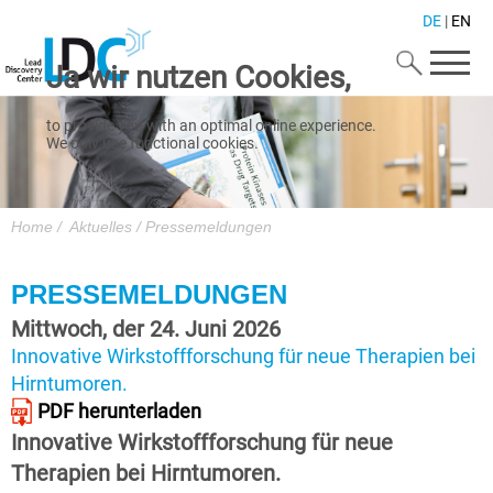
DE
|
EN
Ja wir nutzen Cookies,
to provide you with an optimal online experience.
We only use functional cookies.
We also use Google Maps and Mailchimp.
For using this website please click on "Accept".
Zustimmen
Home
/
Aktuelles
/
Pressemeldungen
A detailed cookie overview is presented in our
Datenschutz
.
PRESSEMELDUNGEN
Impressum
Mittwoch, der 24. Juni 2026
Innovative Wirkstoffforschung für neue Therapien bei
Hirntumoren.
PDF herunterladen
Innovative Wirkstoffforschung für neue
Therapien bei Hirntumoren.