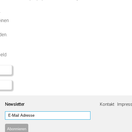
r
einen
den.
Feld
Newsletter
Kontakt
Impres