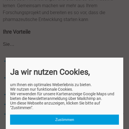
lernen. Gemeinsam machen wir mehr aus Ihrem
Forschungsprojekt und bereiten es so vor, dass die
pharmazeutische Entwicklung starten kann.
Ihre Vorteile
Sie…
entwickeln Ihre Forschungsergebnisse zum Nutzen von
Patienten weiter.
Ja wir nutzen Cookies,
arbeiten mit einem interdisziplinären Team engagierter
um Ihnen ein optimales Weberlebnis zu bieten.
Spezialisten in der Wirkstoffforschung.
Wir nutzen nur funktionale Cookies.
Wir verwenden für unsere Kartenanzeige Google Maps und
validieren Ihr Projekt.
bieten die Newsletteranmeldung über Mailchimp an.
Um diese Webseite anzuzeigen, klicken Sie bitte auf
gewinnen neue wissenschaftliche Einsichten.
"Zustimmen".
erhalten Zugang zu wertvollen Tools und Substanzen für
Zustimmen
Ihre Forschungsarbeit.